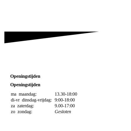
Openingstijden
Openingstijden
ma
maandag:
13.30-18:00
di-vr
dinsdag-vrijdag:
9:00-18:00
za
zaterdag:
9.00-17:00
zo
zondag:
Gesloten