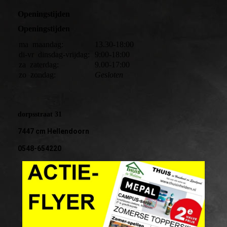
Openingstijden
Openingstijden
ma
maandag:
13.30-18:00
di-vr
dinsdag-vrijdag:
9:00-18:00
za
zaterdag:
9.00-17:00
zo
zondag:
Gesloten
dorpsstraat 31
7447 cm Hellendoorn
0548-654220