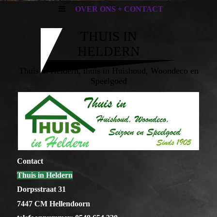
OVER ONS + CONTACT
THUIS IN
HELDERN
Thuis in Heldern,
thuis in Huishoud, Woondeco en
Speelgoed
Contact
Thuis in Heldern
Dorpsstraat 31
7447 CM Hellendoorn