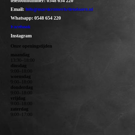
telefoonnummer: 0548 654 220
Email:
info@marskramerhellendoorn.nl
Whatsapp: 0548 654 220
Facebook
Instagram
Onze openingstijden
maandag
13
:
30
–
18
:
00
dinsdag
9
:
00
–
18
:
00
woensdag
9
:
00
–
18
:
00
donderdag
9
:
00
–
18
:
00
vrijdag
9
:
00
–
18
:
00
zaterdag
9
:
00
–
17
:
00